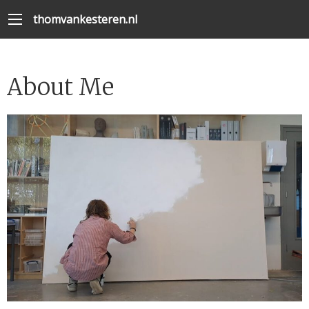
thomvankesteren.nl
About Me